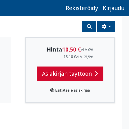
Rekisteröidy
Kirjaudu
Hinta
10,50 €
ALV 0%
13,18 €
ALV 25,5%
Asiakirjan täyttöön
Esikatsele asiakirjaa