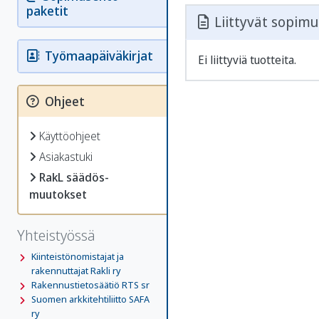
paketit
Liittyvät sopimu
Työmaapäiväkirjat
Ei liittyviä tuotteita.
Ohjeet
Käyttöohjeet
Asiakastuki
RakL säädös­
muutokset
Yhteistyössä
Kiinteistönomistajat ja
rakennuttajat Rakli ry
Rakennustietosäätiö RTS sr
Suomen arkkitehtiliitto SAFA
ry