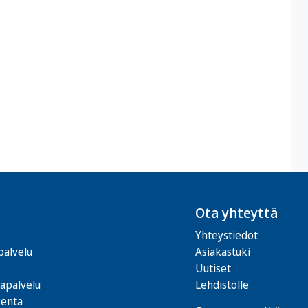
Ota yhteyttä
Yhteystiedot
palvelu
Asiakastuki
Uutiset
tapalvelu
Lehdistölle
kenta