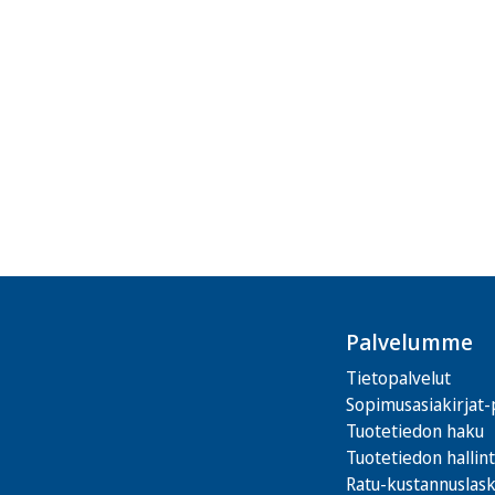
Palvelumme
Tietopalvelut
Sopimusasiakirjat-
Tuotetiedon haku
Tuotetiedon hallin
Ratu-kustannuslas