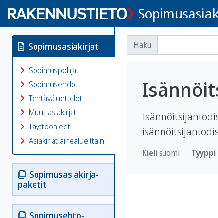
Sopimusasiak
Haku
Sopimusasiakirjat
Sopimuspohjat
Isännöit
Sopimusehdot
Tehtäväluettelot
Muut asiakirjat
Isännöitsijäntodi
Täyttöohjeet
isännöitsijäntodi
Asiakirjat aihealueittain
Kieli
suomi
Tyyppi
Sopimusasiakirja­
paketit
Sopimusehto­