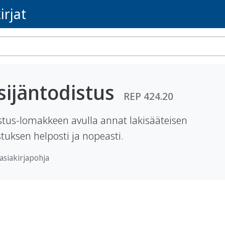
irjat
sijäntodistus
REP 424.20
stus-lomakkeen avulla annat lakisääteisen
stuksen helposti ja nopeasti.
asiakirjapohja