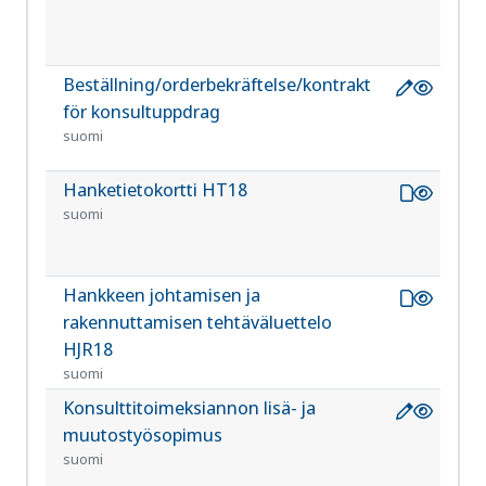
Beställning/orderbekräftelse/kontrakt
RT
8034
för konsultuppdrag
sv
suomi
Hanketietokortti HT18
RT 1
1128
suomi
Hankkeen johtamisen ja
RT 1
1128
rakennuttamisen tehtäväluettelo
HJR18
suomi
Konsulttitoimeksiannon lisä- ja
RT
8034
muutostyösopimus
suomi