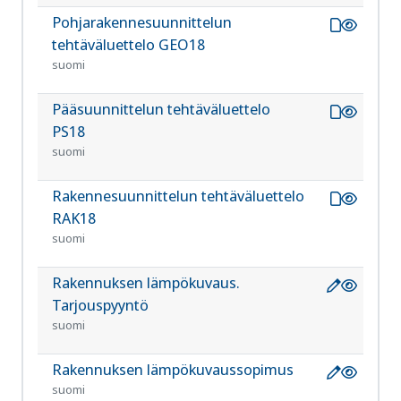
Pohjarakennesuunnittelun
RT
1030
tehtäväluettelo GEO18
suomi
Pääsuunnittelun tehtäväluettelo
RT
1032
PS18
suomi
Rakennesuunnittelun tehtäväluettelo
RT
1030
RAK18
suomi
Rakennuksen lämpökuvaus.
RT
8035
Tarjouspyyntö
suomi
Rakennuksen lämpökuvaussopimus
RT
8035
suomi