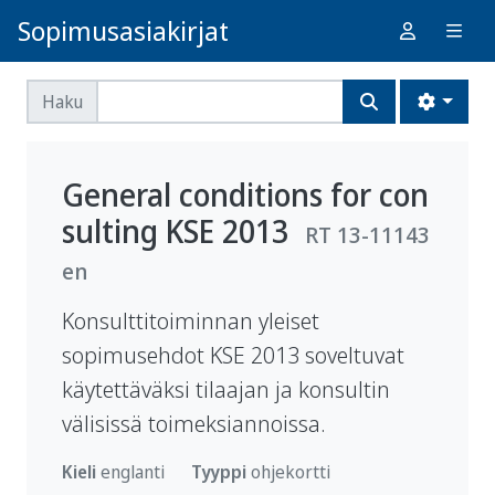
Sopimusasiakirjat
Haku
General conditions for con
sulting KSE 2013
RT 13-11143
en
Konsulttitoiminnan yleiset
sopimusehdot KSE 2013 soveltuvat
käytettäväksi tilaajan ja konsultin
välisissä toimeksiannoissa.
Kieli
englanti
Tyyppi
ohje­kortti