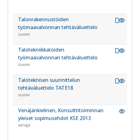
Talonrakennustöiden
RT
1031
työmaavalvonnan tehtäväluettelo
suomi
Talotekniikkatöiden
RT
1031
työmaavalvonnan tehtäväluettelo
suomi
Taloteknisen suunnittelun
RT 1
1129
tehtäväluettelo TATE18
suomi
Venäjänkielinen, Konsulttitoiminnan
RT 1
1114
yleiset sopimusehdot KSE 2013
ru
venäjä