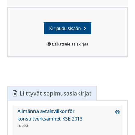
Kirjaudu sisään
Esikatsele asiakirjaa
Liittyvät sopimusasiakirjat
Allmänna avtalsvillkor för
RT 1
1114
konsultverksamhet KSE 2013
sv
ruotsi