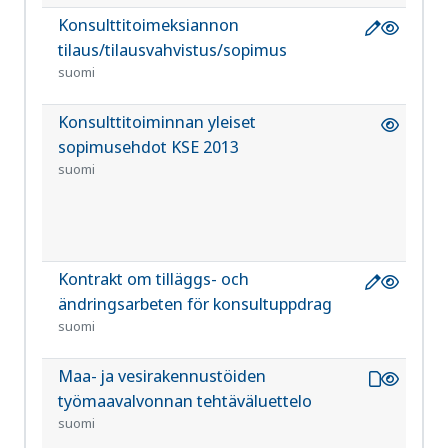
Konsulttitoimeksiannon
RT
8034
tilaus/tilausvahvistus/sopimus
suomi
Konsulttitoiminnan yleiset
RT 1
1114
sopimusehdot KSE 2013
suomi
Kontrakt om tilläggs- och
RT
8034
ändringsarbeten för konsultuppdrag
sv
suomi
Maa- ja vesirakennustöiden
RT
1031
työmaavalvonnan tehtäväluettelo
suomi