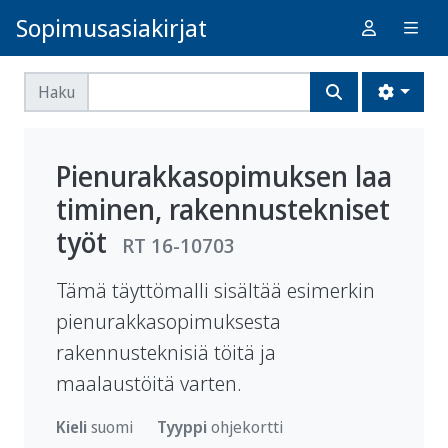
Sopimusasiakirjat
Haku
Pienurakkasopimuksen laa
timinen, rakennustekniset
työt
RT 16-10703
Tämä täyttömalli sisältää esimerkin
pienurakkasopimuksesta
rakennusteknisiä töitä ja
maalaustöitä varten.
Kieli
suomi
Tyyppi
ohje­kortti