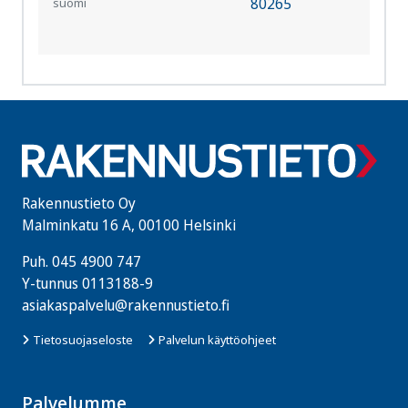
80265
suomi
S
Rakennustieto Oy
Malminkatu 16 A, 00100 Helsinki
Puh.
045 4900 747
Y-tunnus 0113188-9
asiakaspalvelu@rakennustieto.fi
Tietosuojaseloste
Palvelun käyttöohjeet
Palvelumme