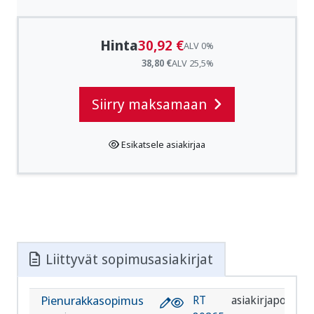
Hinta
30,92 €
ALV 0%
38,80 €
ALV 25,5%
Siirry maksamaan
Esikatsele asiakirjaa
Liittyvät sopimusasiakirjat
Pienurakkasopimus
RT
asiakirjapohja