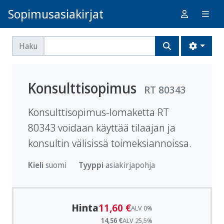
Sopimusasiakirjat
Haku
Konsulttisopimus
RT 80343
Konsulttisopimus-lomaketta RT
80343 voidaan käyttää tilaajan ja
konsultin välisissä toimeksiannoissa.
Kieli
suomi
Tyyppi
asiakirjapohja
Hinta
11,60 €
ALV 0%
14,56 €
ALV 25,5%