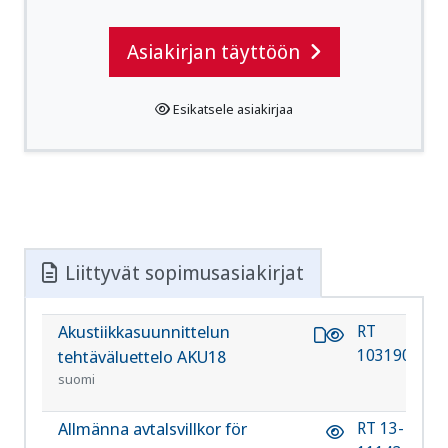
Asiakirjan täyttöön
Esikatsele asiakirjaa
Liittyvät sopimusasiakirjat
Akustiikkasuunnittelun
RT
ohje
103190
tehtäväluettelo AKU18
suomi
Allmänna avtalsvillkor för
RT 13-
ohje